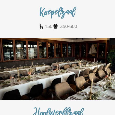
Koepelzaal
150
250-600
Hoolwerffzaal